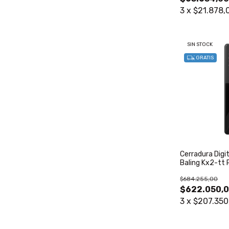
3
x
$21.878,
SIN STOCK
GRATIS
Cerradura Digi
Baling Kx2-tt 
$684.255,00
$622.050,
3
x
$207.350