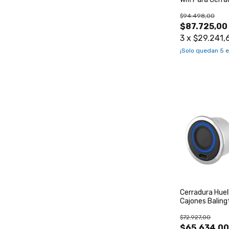
$94.498,00
$87.725,00
3
x
$29.241,
¡Solo quedan
5
e
Cerradura Huell
Cajones Balin
$72.927,00
$65.634,0