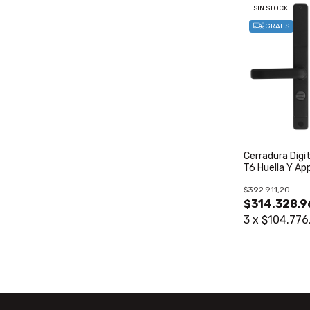
SIN STOCK
GRATIS
Cerradura Digit
T6 Huella Y Ap
Negro
$392.911,20
$314.328,9
3
x
$104.776