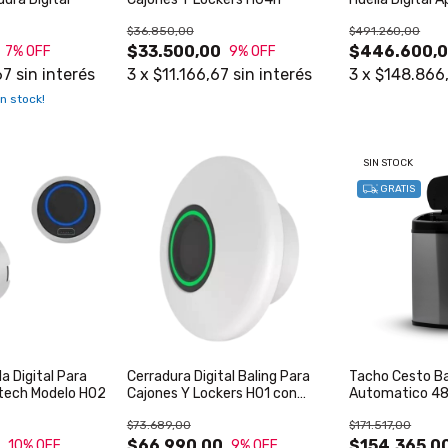
$36.850,00
$491.260,00
$33.500,00
$446.600,
7
% OFF
9
% OFF
67
sin interés
3
x
$11.166,67
sin interés
3
x
$148.866
n stock!
SIN STOCK
GRATIS
a Digital Para
Cerradura Digital Baling Para
Tacho Cesto B
gtech Modelo H02
Cajones Y Lockers H01 con
Automatico 48 
Huella - Blanco
$73.689,00
$171.517,00
0
$66.990,00
$154.365,0
10
% OFF
9
% OFF