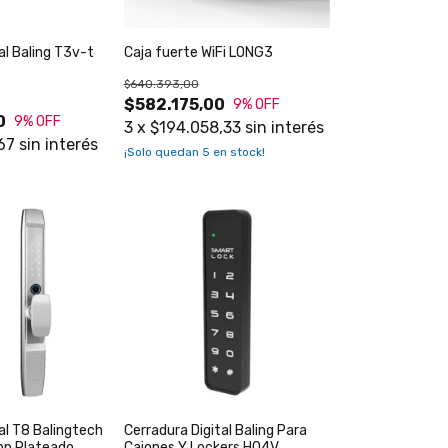
al Baling T3v-t
Caja fuerte WiFi LONG3
$640.393,00
$582.175,00
9
% OFF
0
9
% OFF
3
x
$194.058,33
sin interés
67
sin interés
¡Solo quedan
5
en stock!
al T8 Balingtech
Cerradura Digital Baling Para
App Plateado
Cajones Y Lockers H04V