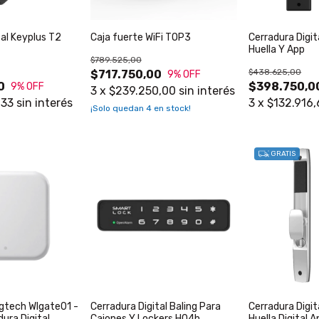
tal Keyplus T2
Caja fuerte WiFi TOP3
Cerradura Digit
Huella Y App
$789.525,00
$438.625,00
$717.750,00
9
% OFF
0
$398.750,0
9
% OFF
3
x
$239.250,00
sin interés
,33
sin interés
3
x
$132.916,
¡Solo quedan
4
en stock!
GRATIS
gtech Wlgate01 -
Cerradura Digital Baling Para
Cerradura Digit
dura Digital
Cajones Y Lockers H04h
Huella Digital 