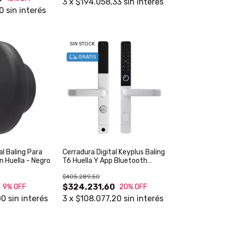
3
x
$194.058,33
sin interés
00
sin interés
SIN STOCK
GRATIS
al Baling Para
Cerradura Digital Keyplus Baling
n Huella - Negro
T6 Huella Y App Bluetooth
Plateado
$405.289,50
$324.231,60
9
% OFF
20
% OFF
00
sin interés
3
x
$108.077,20
sin interés