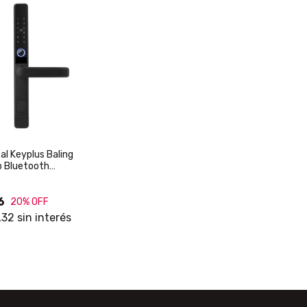
al Keyplus Baling
p Bluetooth
6
20
% OFF
,32
sin interés