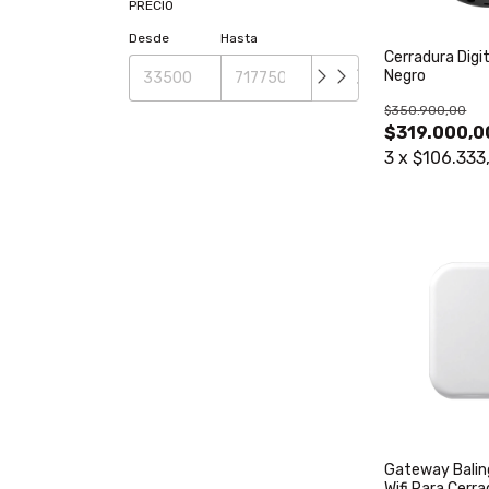
PRECIO
Desde
Hasta
Cerradura Digi
Negro
$350.900,00
$319.000,0
3
x
$106.333
Gateway Balin
Wifi Para Cerra