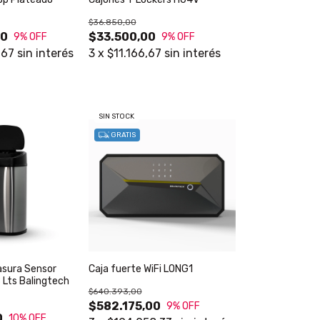
$36.850,00
00
$33.500,00
9
% OFF
9
% OFF
,67
sin interés
3
x
$11.166,67
sin interés
SIN STOCK
GRATIS
asura Sensor
Caja fuerte WiFi LONG1
Lts Balingtech
$640.393,00
$582.175,00
9
% OFF
0
10
% OFF