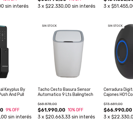
00
sin interés
3
x
$22.330,00
sin interés
3
x
$51.455,
SIN STOCK
SIN STOCK
tal Keyplus By
Tacho Cesto Basura Sensor
Cerradura Digit
Push And Pull
Automatico 9 Lts Balingtech
Cajones H01 Co
$68.878,00
$73.689,00
00
$61.990,00
$66.990,00
9
% OFF
10
% OFF
,00
sin interés
3
x
$20.663,33
sin interés
3
x
$22.330,